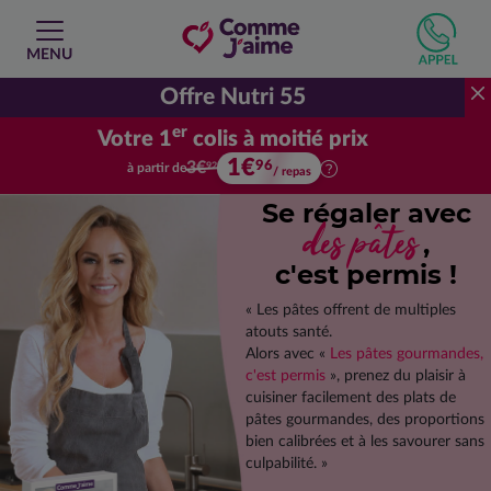
MENU
Offre Nutri 55
er
Votre 1
colis à moitié prix
1€
Votre premier colis à moitié prix.
96
3€
à partir de
92
/ repas
Se régaler avec
des pâtes
,
c'est permis !
« Les pâtes offrent de multiples
atouts santé.
Alors avec «
Les pâtes gourmandes,
c'est permis
», prenez du plaisir à
cuisiner facilement des plats de
pâtes gourmandes, des proportions
bien calibrées et à les savourer sans
culpabilité. »