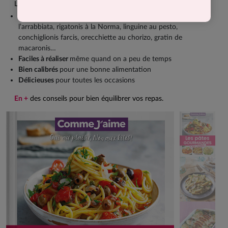
Les recettes de ce livre sont faites pour vous !
50
recettes variées
: Spaghettis carbonara, penne à
l’arrabbiata, rigatonis à la Norma, linguine au pesto,
conchiglionis farcis, orecchiette au chorizo, gratin de
macaronis…
Faciles à réaliser
même quand on a peu de temps
Bien calibrés
pour une bonne alimentation
Délicieuses
pour toutes les occasions
En +
des conseils pour bien équilibrer vos repas.