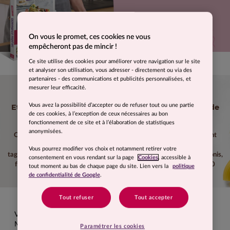
On vous le promet, ces cookies ne vous
empêcheront pas de mincir !
JE L'ACHÈTE
Ce site utilise des cookies pour améliorer votre navigation sur le site
et analyser son utilisation, vous adresser - directement ou via des
partenaires - des communications et publicités personnalisées, et
Vous raffolez de leurs sauces
mesurer leur efficacité.
et de leurs accompagnements généreux ?
Vous avez la possibilité d’accepter ou de refuser tout ou une partie
Et en même temps, vous voulez garder votre poids de
de ces cookies, à l’exception de ceux nécessaires au bon
forme ?
fonctionnement de ce site et à l’élaboration de statistiques
anonymisées.
OUI, cet ouvrage s’adresse à tous les amateurs des pâtes qui veulent
garder la ligne ! Au fil des pages, découvrez : cannellonis, lasagnes,
Vous pourrez modifier vos choix et notamment retirer votre
tagliatelles, gnocchis, linguines, spaghettis, parpadelles, crozets, rigatonis,
consentement en vous rendant sur la page
Cookies
, accessible à
farfalles, orecchiettes, bucatinis et autres pâtes gourmandes... en 50
tout moment au bas de chaque page du site. Lien vers la
politique
recettes...
de confidentialité de Google
.
Tout refuser
Tout accepter
LES PÂTES GOURMANDES, C'EST PERMIS
Vous aimez un peu, beaucoup, passionnément les pâtes ?
Mais vous voulez aussi surveiller votre ligne ?
Paramétrer les cookies