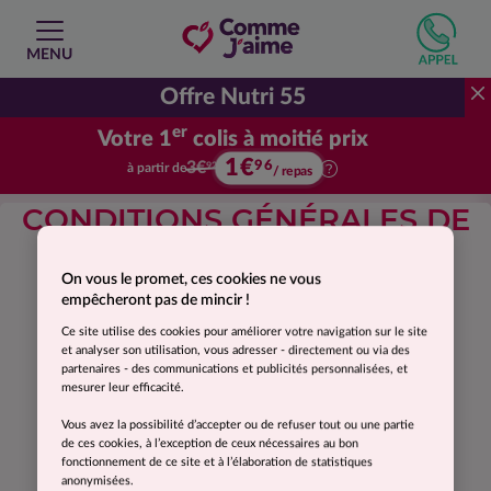
MENU
Offre Nutri 55
er
Votre 1
colis à moitié prix
1€
Votre premier colis à moitié prix.
96
3€
à partir de
92
/ repas
CONDITIONS GÉNÉRALES DE
VENTE
On vous le promet, ces cookies ne vous
empêcheront pas de mincir !
Ce site utilise des cookies pour améliorer votre navigation sur le site
et analyser son utilisation, vous adresser - directement ou via des
Conditions Générales de Vente
CGV
partenaires - des communications et publicités personnalisées, et
mesurer leur efficacité.
Vous avez la possibilité d’accepter ou de refuser tout ou une partie
de ces cookies, à l’exception de ceux nécessaires au bon
fonctionnement de ce site et à l’élaboration de statistiques
anonymisées.