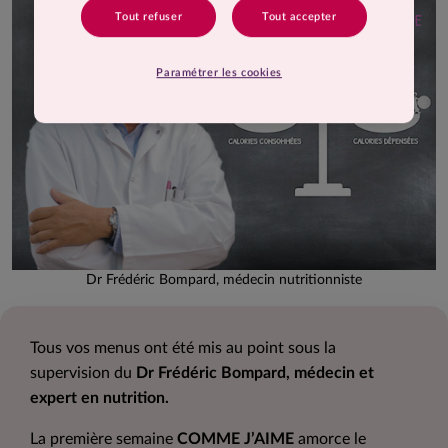
Tout refuser
Tout accepter
Paramétrer les cookies
Dr Frédéric Bompard, médecin nutritionniste
Tous vos menus ont été mis au point sous la
supervision du
Dr Frédéric Bompard, médecin et
expert en nutrition.
La première semaine
COMME J’AIME
amorce le