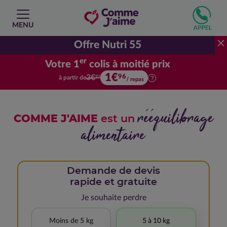
MENU
Offre Nutri 55
er
Votre 1
colis à moitié prix
1€
Votre premier colis à moitié prix.
96
3€
à partir de
92
/ repas
rééquilibrage
COMME J'AIME
est un
alimentaire
Demande de devis
rapide et gratuite
Je souhaite perdre
Moins de 5 kg
5 à 10 kg