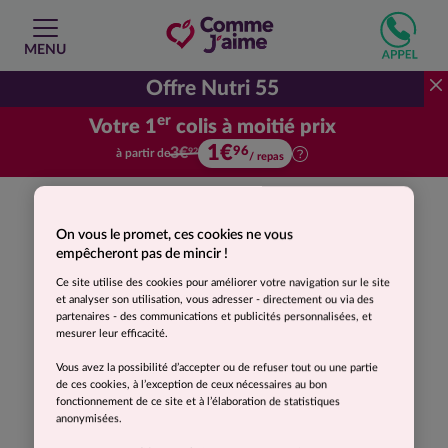
MENU
Offre Nutri 55
er
Votre 1
colis à moitié prix
1€
Votre premier colis à moitié prix.
96
3€
à partir de
92
/ repas
On vous le promet, ces cookies ne vous
empêcheront pas de mincir !
Ce site utilise des cookies pour améliorer votre navigation sur le site
et analyser son utilisation, vous adresser - directement ou via des
partenaires - des communications et publicités personnalisées, et
mesurer leur efficacité.
Vous avez la possibilité d’accepter ou de refuser tout ou une partie
de ces cookies, à l’exception de ceux nécessaires au bon
fonctionnement de ce site et à l’élaboration de statistiques
anonymisées.