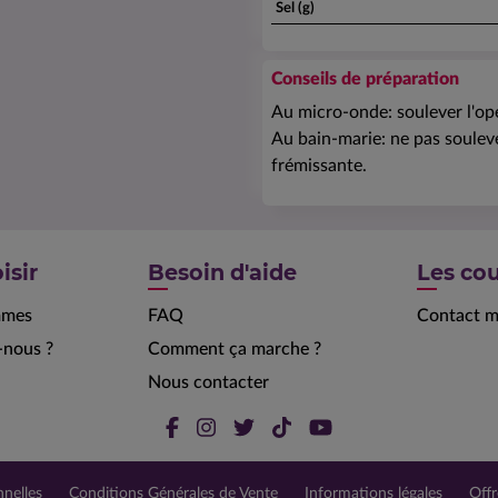
Sel (g)
Conseils de préparation
Au micro-onde: soulever l'ope
Au bain-marie: ne pas souleve
frémissante.
isir
Besoin d'aide
Les cou
mmes
FAQ
Contact m
nous ?
Comment ça marche ?
Nous contacter
nelles
Conditions Générales de Vente
Informations légales
Offr