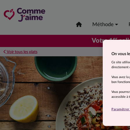
Méthode
er
Votre 1
coli
Voir tous les plats
On vous le
Ce site utili
directement o
Vous avez la 
bon fonctionn
Vous pourrez
accessible à
Paramétrer 