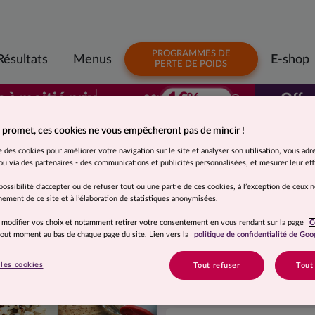
PROGRAMMES DE
Résultats
Menus
E-shop
PERTE DE POIDS
1€
s à moitié prix
Offre
96
3€
à partir de
92
/ repas
Votre premier colis à moitié prix. À parti
 promet, ces cookies ne vous empêcheront pas de mincir !
Suggestion de présentation. Photo non contractuelle.
se des cookies pour améliorer votre navigation sur le site et analyser son utilisation, vous adr
Thon à la médit
u via des partenaires - des communications et publicités personnalisées, et mesurer leur effi
possibilité d’accepter ou de refuser tout ou une partie de ces cookies, à l’exception de ceux 
ement de ce site et à l’élaboration de statistiques anonymisées.
Ingrédients
 modifier vos choix et notamment retirer votre consentement en vous rendant sur la page
C
Riz précuit 35% (eau, riz long
 tout moment au bas de chaque page du site. Lien vers la
politique de confidentialité de Goo
(quinoa rouge, eau, huile de 
oignon 3,3%, tomate concentrée
les cookies
Tout refuser
Tout
laurier 0,02%, thym 0,01%.