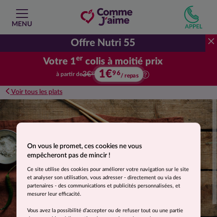
MENU
Offre Nutri 55
er
Votre 1
colis à moitié prix
1€
Votre premier colis à moitié prix.
96
3€
à partir de
92
/ repas
Voir tous les plats
Suggestion de présentation. Photo non contractuelle.
On vous le promet, ces cookies ne vous
empêcheront pas de mincir !
Ce site utilise des cookies pour améliorer votre navigation sur le site
et analyser son utilisation, vous adresser - directement ou via des
partenaires - des communications et publicités personnalisées, et
mesurer leur efficacité.
Vous avez la possibilité d’accepter ou de refuser tout ou une partie