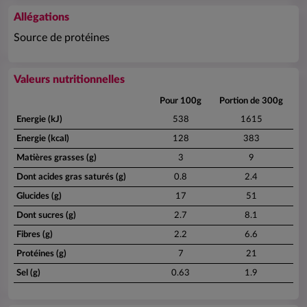
Allégations
Source de protéines
Valeurs nutritionnelles
Pour 100g
Portion de 300g
Energie (kJ)
538
1615
Energie (kcal)
128
383
Matières grasses (g)
3
9
Dont acides gras saturés (g)
0.8
2.4
Glucides (g)
17
51
Dont sucres (g)
2.7
8.1
Fibres (g)
2.2
6.6
Protéines (g)
7
21
Sel (g)
0.63
1.9