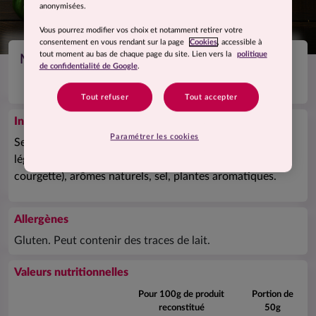
anonymisées.
Vous pourrez modifier vos choix et notamment retirer votre
consentement en vous rendant sur la page
Cookies
, accessible à
tout moment au bas de chaque page du site. Lien vers la
politique
Mélange de blé et quinoa aux légumes grillés
de confidentialité de Google
.
Tout refuser
Tout accepter
Ingrédients
Paramétrer les cookies
Semoule de
blé
dur (
gluten
) 71%, quinoa blanc 20,6%,
légumes déshydratés (poivrons, oignon, tomate,
courgette), arômes naturels, sel, plantes aromatiques.
Allergènes
Gluten. Peut contenir des traces de lait.
Valeurs nutritionnelles
Pour 100g de produit
Portion de
reconstitué
50g