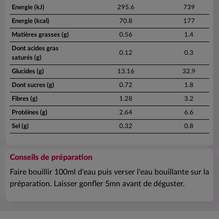
Energie (kJ)
295.6
739
Energie (kcal)
70.8
177
Matières grasses (g)
0.56
1.4
Dont acides gras
0.12
0.3
saturés (g)
Glucides (g)
13.16
32.9
Dont sucres (g)
0.72
1.8
Fibres (g)
1.28
3.2
Protéines (g)
2.64
6.6
Sel (g)
0.32
0.8
Conseils de préparation
Faire bouillir 100ml d'eau puis verser l'eau bouillante sur la
préparation. Laisser gonfler 5mn avant de déguster.