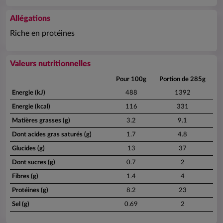
Allégations
Riche en protéines
Valeurs nutritionnelles
Pour 100g
Portion de 285g
Energie (kJ)
488
1392
Energie (kcal)
116
331
Matières grasses (g)
3.2
9.1
Dont acides gras saturés (g)
1.7
4.8
Glucides (g)
13
37
Dont sucres (g)
0.7
2
Fibres (g)
1.4
4
Protéines (g)
8.2
23
Sel (g)
0.69
2