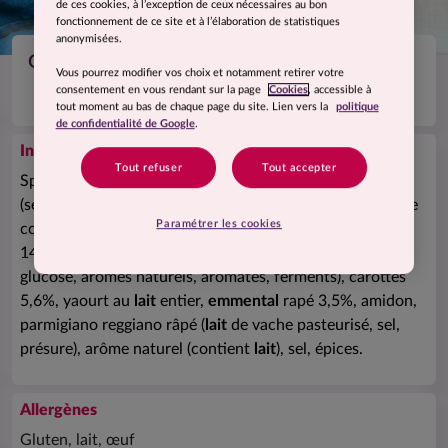
de ces cookies, à l’exception de ceux nécessaires au bon
fonctionnement de ce site et à l’élaboration de statistiques
anonymisées.
Gratin de macaroni et allumettes de jambon
Vous pourrez modifier vos choix et notamment retirer votre
consentement en vous rendant sur la page
Cookies
, accessible à
tout moment au bas de chaque page du site. Lien vers la
politique
de confidentialité de Google
.
Ingrédients
Tout refuser
Tout accepter
Spécialité céréalière au blanc d'
œuf
préparée 35%
(semoule de
blé
dur, eau, poudre de blanc d'
œuf
, huile de
Paramétrer les cookies
colza, vinaigre d'alcool), eau, allumettes de jambon cuit
14% (jambon de porc (origine France), eau, sel, sirop de
glucose, arômes naturels, aromates, ferments), carottes
5,6%, yaourt au
lait
entier,
emmental
rapé 3,5%, amidon,
parmigiano reggiano râpé (
lait
de vache pasteurisé, sel,
présure), arôme naturel (contient
lait
), sel, épices.
Allergènes
Gluten, lait, œuf