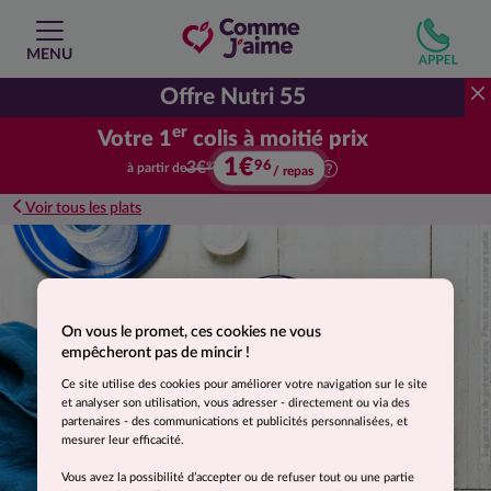
MENU
Offre Nutri 55
er
Votre 1
colis à moitié prix
1€
96
Votre premier colis à moitié prix.
3€
à partir de
92
/ repas
Voir tous les plats
Suggestion de présentation. Photo non contractuelle.
On vous le promet, ces cookies ne vous
empêcheront pas de mincir !
Ce site utilise des cookies pour améliorer votre navigation sur le site
et analyser son utilisation, vous adresser - directement ou via des
partenaires - des communications et publicités personnalisées, et
mesurer leur efficacité.
Vous avez la possibilité d’accepter ou de refuser tout ou une partie