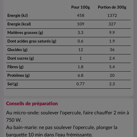
Pour 100g
Portion de 300g
Energie (kJ)
458
1372
Energie (kcal)
109
327
Matières grasses (g)
3.3
9.9
Dont acides gras saturés (g)
0.6
1.9
Glucides (g)
12
36
Dont sucres (g)
1
2.4
Fibres (g)
1.8
5.4
Protéines (g)
6.8
20
Sel (g)
0.77
2.3
Conseils de préparation
Au micro-onde: soulever l'opercule, faire chauffer 2 min à
750 W.
Au bain-marie: ne pas soulever l'opercule, plonger la
barquette 10 min dans l'eau frémissante.