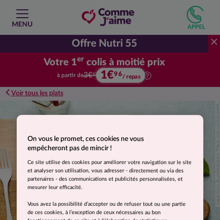
MENU
Offre Nutri 55
er
Votre 1
colis à moitié prix
1€
Votre premier colis à moitié prix.
96
3€
à partir de
92
/ repas
Voir tous les plats
Suggestion de présentation. Photo non contractuelle.
On vous le promet, ces cookies ne vous
empêcheront pas de mincir !
Ce site utilise des cookies pour améliorer votre navigation sur le site
et analyser son utilisation, vous adresser - directement ou via des
partenaires - des communications et publicités personnalisées, et
mesurer leur efficacité.
Vous avez la possibilité d’accepter ou de refuser tout ou une partie
de ces cookies, à l’exception de ceux nécessaires au bon