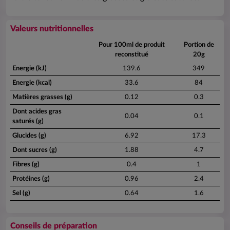
Valeurs nutritionnelles
Pour 100ml de produit
Portion de
reconstitué
20g
Energie (kJ)
139.6
349
Energie (kcal)
33.6
84
Matières grasses (g)
0.12
0.3
Dont acides gras
0.04
0.1
saturés (g)
Glucides (g)
6.92
17.3
Dont sucres (g)
1.88
4.7
Fibres (g)
0.4
1
Protéines (g)
0.96
2.4
Sel (g)
0.64
1.6
Conseils de préparation