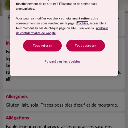
fonctionnement de ce site et à l’élaboration de statistiques
anonymisées.
Bouillon aux saveurs asiatiques et vermicelles
Vous pourrez modifier vos choix et notamment retirer votre
consentement en vous rendant sur la page
Cookies
, accessible à
tout moment au bas de chaque page du site. Lien vers la
politique
de confidentialité de Google
.
Ingrédients
Tout refuser
Tout accepter
Farine de riz, vermicelles 20,8% (semoule de
blé
dur),
légumes déshydratés (carotte, oignon, bolet), poudre de
Paramétrer les cookies
lactosérum (
lait
), amidon, arômes naturels (
soja
,
gluten
),
sucre, sel, épices et plantes aromatiques (dont gingembre,
ail).
Allergènes
Gluten, lait, soja. Traces possibles d’œuf et de moutarde.
Allégations
Faible teneur en matières grasses et graisses saturées