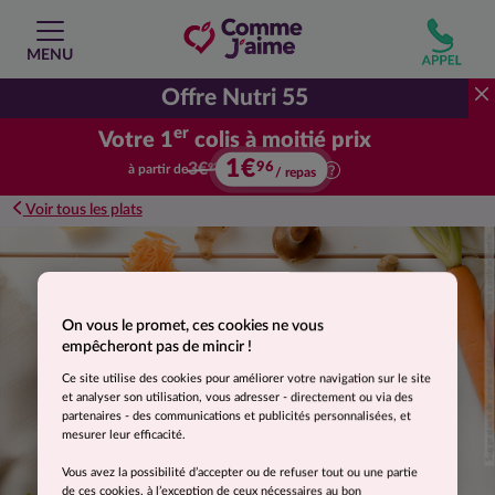
MENU
Offre Nutri 55
er
Votre 1
colis à moitié prix
1€
96
Votre premier colis à moitié prix.
3€
à partir de
92
/ repas
Voir tous les plats
Suggestion de présentation. Photo non contractuelle.
On vous le promet, ces cookies ne vous
empêcheront pas de mincir !
Ce site utilise des cookies pour améliorer votre navigation sur le site
et analyser son utilisation, vous adresser - directement ou via des
partenaires - des communications et publicités personnalisées, et
mesurer leur efficacité.
Vous avez la possibilité d’accepter ou de refuser tout ou une partie
de ces cookies, à l’exception de ceux nécessaires au bon