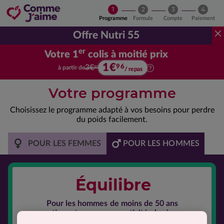
1
2
3
4
Programme
Formule
Compte
Paiement
Offre Nutri 55
er
Votre 1
colis à moitié prix
1€
Votre premier colis à moitié prix.
96
3€
à partir de
92
/ repas
Votre programme
Choisissez le programme adapté à vos besoins pour perdre
du poids facilement.
POUR LES FEMMES
POUR LES HOMMES
Équilibre
Pour les hommes
de moins de 50 ans
pratiquant ou non une activité physique.