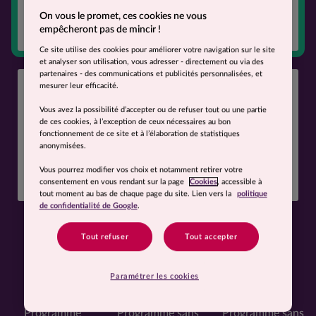
On vous le promet, ces cookies ne vous
CHOISIR
empêcheront pas de mincir !
Ce site utilise des cookies pour améliorer votre navigation sur le site
et analyser son utilisation, vous adresser - directement ou via des
partenaires - des communications et publicités personnalisées, et
Protéines+
mesurer leur efficacité.
Vous avez la possibilité d’accepter ou de refuser tout ou une partie
Pour les hommes
de 50 ans et plus.
de ces cookies, à l’exception de ceux nécessaires au bon
Programme aux apports renforcés en protéines.
fonctionnement de ce site et à l’élaboration de statistiques
anonymisées.
Vous pourrez modifier vos choix et notamment retirer votre
CHOISIR
consentement en vous rendant sur la page
Cookies
, accessible à
tout moment au bas de chaque page du site. Lien vers la
politique
de confidentialité de Google
.
Vous suivez un régime alimentaire
Tout refuser
Tout accepter
spécifique ?
Paramétrer les cookies
Programme
Programme sans
Programme sans