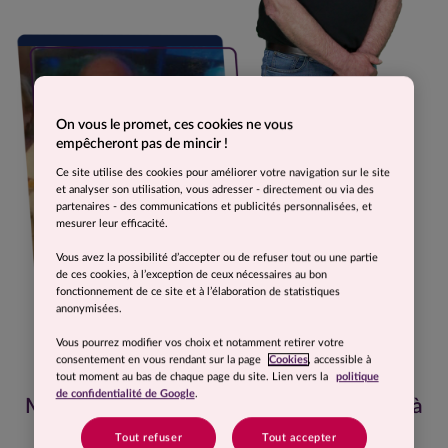
On vous le promet, ces cookies ne vous
empêcheront pas de mincir !
Ce site utilise des cookies pour améliorer votre navigation sur le site
et analyser son utilisation, vous adresser - directement ou via des
partenaires - des communications et publicités personnalisées, et
mesurer leur efficacité.
Vous avez la possibilité d’accepter ou de refuser tout ou une partie
de ces cookies, à l’exception de ceux nécessaires au bon
fonctionnement de ce site et à l’élaboration de statistiques
anonymisées.
Vous pourrez modifier vos choix et notamment retirer votre
consentement en vous rendant sur la page
Cookies
, accessible à
tout moment au bas de chaque page du site. Lien vers la
politique
de confidentialité de Google
.
Ma plus belle histoire, c’est d’avoir réussi là
où j’avais échoué quelques années
Tout refuser
Tout accepter