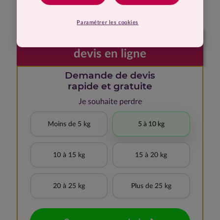
auparavant.
Paramétrer les cookies
Faites votre demande de
devis en ligne
Demande de devis
rapide et gratuite
Je souhaite perdre
Moins de 5 kg
5 à 10 kg
10 à 15 kg
15 à 20 kg
20 à 25 kg
Plus de 25 kg