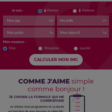
Femme
Homme
Je suis :
Mon âge
Ma taille
ans
cm
Mon poids
Mon objectif
kg
kg
Mon ossature :
Fine
Moyenne
Lourde
COMME J'AIME
simple
comme bonjour !
JE CHOISIS LA FORMULE QUI ME
CORRESPOND
Je choisis mon programme et sa durée
en fonction de mes besoins et objectifs.