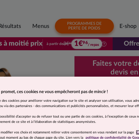
PROGRAMMES DE
Résultats
Menus
E-shop
PERTE DE POIDS
1€
s à moitié prix
Offre
96
3€
à partir de
92
/ repas
Votre premier colis à moitié prix. À parti
Faites votre 
devis en
Demande d
 promet, ces cookies ne vous empêcheront pas de mincir !
rapide et 
se des cookies pour améliorer votre navigation sur le site et analyser son utilisation, vous adr
u via des partenaires - des communications et publicités personnalisées, et mesurer leur effi
Je souhaite
possibilité d’accepter ou de refuser tout ou une partie de ces cookies, à l’exception de ceux 
ement de ce site et à l’élaboration de statistiques anonymisées.
Moins de 5 kg
 modifier vos choix et notamment retirer votre consentement en vous rendant sur la page
C
 tout moment au bas de chaque page du site. Lien vers la
politique de confidentialité de Goo