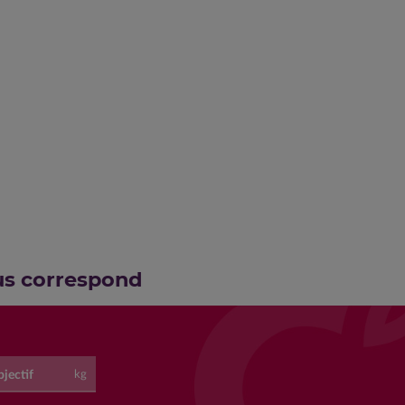
us correspond
jectif
kg