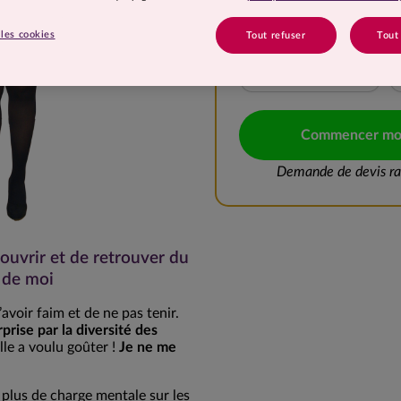
10 à 15 kg
les cookies
Tout refuser
Tout
20 à 25 kg
Commencer mo
Demande de devis rap
uvrir et de retrouver du
n de moi
avoir faim et de ne pas tenir.
rise par la diversité des
lle a voulu goûter !
Je ne me
 plus de charge mentale sur les