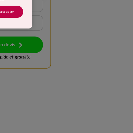
15 à 20 kg
 accepter
Plus de 25 kg
n devis
ide et gratuite