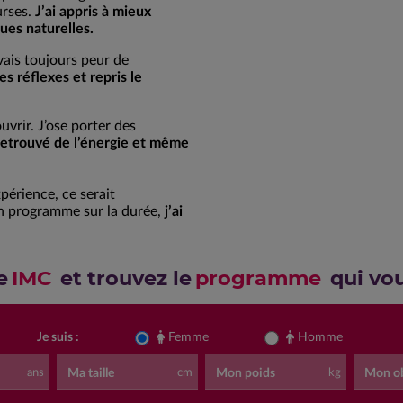
urses.
J’ai appris à mieux
ues naturelles.
vais toujours peur de
es réflexes et repris le
rir. J’ose porter des
 retrouvé de l’énergie et même
périence, ce serait
un programme sur la durée,
j’ai
e
IMC
et trouvez le
programme
qui vo
Je suis :
Femme
Homme
Ma taille
Mon poids
Mon ob
ans
cm
kg