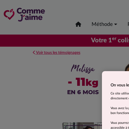
Méthode
er
Votre 1
coli
Voir tous les témoignages
Melissa
- 11
kg
On vous le
EN 6 MOIS
Ce site utili
directement o
Vous avez la 
bon fonctionn
Vous pourrez
accessible à