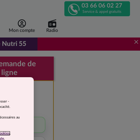
03 66 06 02 27
APPELEZ-
Service & appel gratuits
NOUS
Mon compte
Radio
!
 Nutri 55
r de 1 euro 96 par repas, au lieu de 3 euros 92.
demande de
 ligne
e devis
gratuite
esser -
cacité.
 perdre
nécessaires au
5 à 10 kg
ookies
,
gle
.