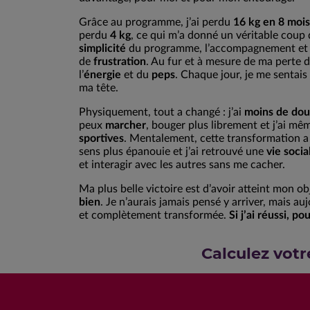
Grâce au programme, j’ai perdu
16 kg en 8 mois
perdu
4 kg
, ce qui m’a donné un véritable coup d
simplicité
du programme, l’accompagnement et le
de
frustration
. Au fur et à mesure de ma perte de
l’
énergie
et du
peps
. Chaque jour, je me sentai
ma tête.
Physiquement, tout a changé : j’ai
moins de dou
peux
marcher
, bouger plus librement et j’ai mê
sportives
. Mentalement, cette transformation a
sens plus épanouie et j’ai retrouvé une
vie socia
et interagir avec les autres sans me cacher.
Ma plus belle victoire est d’avoir atteint mon ob
bien
. Je n’aurais jamais pensé y arriver, mais auj
et complètement transformée.
Si j’ai réussi, p
Calculez votr