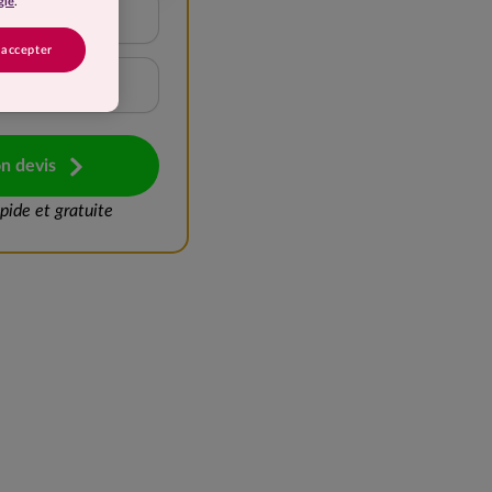
gle
.
15 à 20 kg
 accepter
Plus de 25 kg
n devis
ide et gratuite