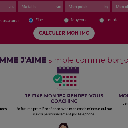
Ma taille
Mon poids
Mon ob
ans
cm
kg
Fine
Moyenne
Lourde
 ossature :
MME J'AIME
simple comme bonjou
JE FIXE MON 1ER RENDEZ-VOUS
MON
COACHING
Je 
e mes
Je fixe ma première séance avec mon coach minceur qui me
suivra personnellement par téléphone.