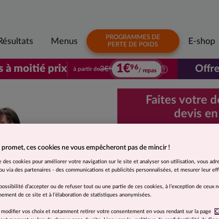
PROGRAMMES DE
Résultats
Menus
E-shop
PERTE DE POIDS
1€
s à moitié prix
Offre
96
3€
à partir de
92
/ repas
Votre premier colis à moitié prix. À parti
Faites votre 
devis en
Demande d
 promet, ces cookies ne vous empêcheront pas de mincir !
rapide et 
se des cookies pour améliorer votre navigation sur le site et analyser son utilisation, vous adr
u via des partenaires - des communications et publicités personnalisées, et mesurer leur effi
Je souhaite
possibilité d’accepter ou de refuser tout ou une partie de ces cookies, à l’exception de ceux 
Moins de 5 kg
ement de ce site et à l’élaboration de statistiques anonymisées.
 modifier vos choix et notamment retirer votre consentement en vous rendant sur la page
C