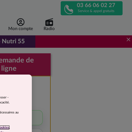
03 66 06 02 27
APPELEZ-
Service & appel gratuits
NOUS
Mon compte
Radio
!
 Nutri 55
r de 1 euro 96 par repas, au lieu de 3 euros 92.
demande de
 ligne
e devis
gratuite
esser -
cacité.
 perdre
nécessaires au
5 à 10 kg
ookies
,