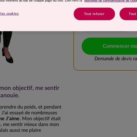
 tout moment au bas de chaque page du site. Lien vers la
politique de confidentialité de Goo
10 à 15 kg
les cookies
Tout refuser
Tout
20 à 25 kg
Commencer mo
Demande de devis rap
 mon objectif, me sentir
panouie.
 prendre du poids, et pendant
es. J’ai essayé de nombreuses
e J’aime
. Mon objectif était
é
, me sentir mieux dans mon
ulais aussi me plaire