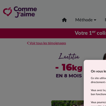
Méthode
er
Votre 1
coli
Voir tous les témoignages
Laetitia
- 16
kg
On vous le
EN 8 MOIS
Ce site utili
directement o
Vous avez la 
bon fonctionn
Vous pourrez