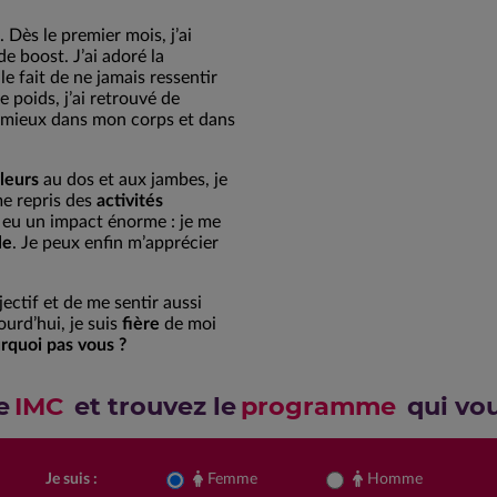
. Dès le premier mois, j’ai
e boost. J’ai adoré la
 fait de ne jamais ressentir
 poids, j’ai retrouvé de
s mieux dans mon corps et dans
leurs
au dos et aux jambes, je
me repris des
activités
 eu un impact énorme : je me
le
. Je peux enfin m’apprécier
jectif et de me sentir aussi
ourd’hui, je suis
fière
de moi
ourquoi pas vous ?
e
IMC
et trouvez le
programme
qui vo
Je suis :
Femme
Homme