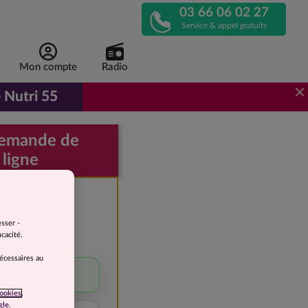
03 66 06 02 27
APPELEZ-
Service & appel gratuits
NOUS
Mon compte
Radio
!
 Nutri 55
r de 1 euro 96 par repas, au lieu de 3 euros 92.
demande de
 ligne
e devis
gratuite
esser -
cacité.
 perdre
nécessaires au
5 à 10 kg
ookies
,
gle
.