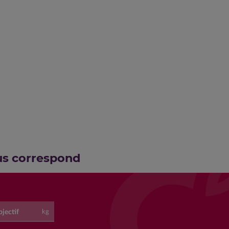
us correspond
jectif
kg