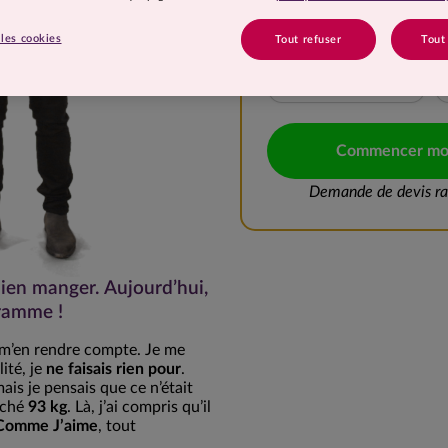
10 à 15 kg
les cookies
Tout refuser
Tout
20 à 25 kg
Commencer mo
Demande de devis rap
bien manger. Aujourd’hui,
gramme !
ns m’en rendre compte. Je me
lité, je
ne faisais rien pour
.
is je pensais que ce n’était
iché
93 kg
. Là, j’ai compris qu’il
Comme J’aime
, tout