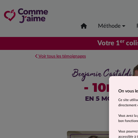
Méthode
er
Votre 1
coli
Voir tous les témoignages
Benjamin Castaldi
- 10
kg
On vous le
EN 5 MOIS
Ce site utili
directement o
Vous avez la 
bon fonctionn
Vous pourrez
accessible à