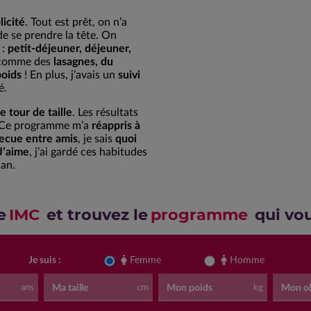
licité
. Tout est prêt, on n’a
de se prendre la tête. On
 :
petit-déjeuner, déjeuner,
s comme des
lasagnes, du
poids
! En plus, j’avais un
suivi
é.
 tour de taille
. Les résultats
é. Ce programme m’a
réappris à
ecue entre amis
, je sais
quoi
’aime
, j’ai gardé ces habitudes
 an.
e
IMC
et trouvez le
programme
qui vo
Je suis :
Femme
Homme
Ma taille
Mon poids
Mon ob
ans
cm
kg