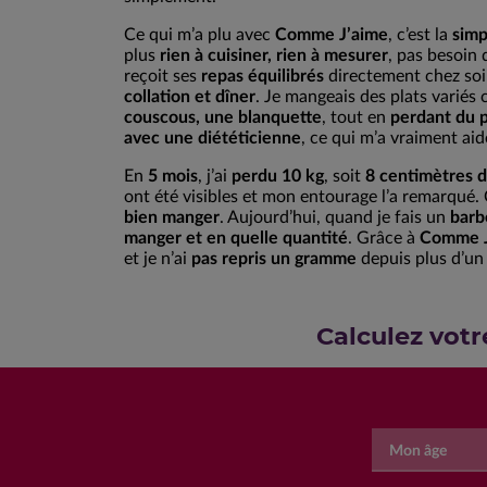
Ce qui m’a plu avec
Comme J’aime
, c’est la
simp
plus
rien à cuisiner, rien à mesurer
, pas besoin 
reçoit ses
repas équilibrés
directement chez soi
collation et dîner
. Je mangeais des plats varié
couscous, une blanquette
, tout en
perdant du 
avec une diététicienne
, ce qui m’a vraiment aid
En
5 mois
, j’ai
perdu 10 kg
, soit
8 centimètres de
ont été visibles et mon entourage l’a remarqu
bien manger
. Aujourd’hui, quand je fais un
barb
manger et en quelle quantité
. Grâce à
Comme J
et je n’ai
pas repris un gramme
depuis plus d’un
Calculez votr
Mon âge