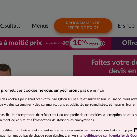
PROGRAMMES DE
Résultats
Menus
E-shop
PERTE DE POIDS
1€
s à moitié prix
Offre
96
3€
à partir de
92
/ repas
Votre premier colis à moitié prix. À parti
Faites votre 
devis en
Demande d
 promet, ces cookies ne vous empêcheront pas de mincir !
rapide et 
se des cookies pour améliorer votre navigation sur le site et analyser son utilisation, vous adr
u via des partenaires - des communications et publicités personnalisées, et mesurer leur effi
Je souhaite
possibilité d’accepter ou de refuser tout ou une partie de ces cookies, à l’exception de ceux 
ement de ce site et à l’élaboration de statistiques anonymisées.
Moins de 5 kg
 modifier vos choix et notamment retirer votre consentement en vous rendant sur la page
C
 tout moment au bas de chaque page du site. Lien vers la
politique de confidentialité de Goo