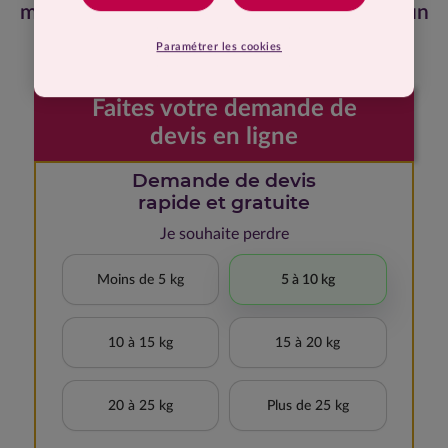
mes 28 kilos. Ça change la vie. Ça change un
homme !
Paramétrer les cookies
Faites votre demande de
devis en ligne
Demande de devis
rapide et gratuite
Je souhaite perdre
Moins de 5 kg
5 à 10 kg
10 à 15 kg
15 à 20 kg
20 à 25 kg
Plus de 25 kg