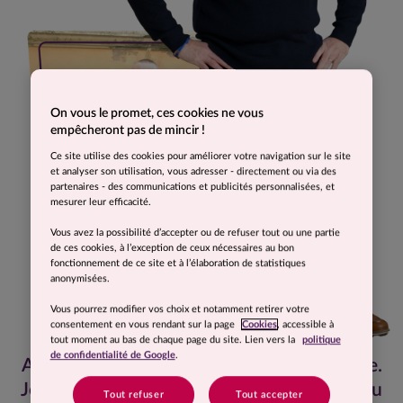
On vous le promet, ces cookies ne vous
empêcheront pas de mincir !
Ce site utilise des cookies pour améliorer votre navigation sur le site
et analyser son utilisation, vous adresser - directement ou via des
partenaires - des communications et publicités personnalisées, et
mesurer leur efficacité.
Vous avez la possibilité d’accepter ou de refuser tout ou une partie
de ces cookies, à l’exception de ceux nécessaires au bon
fonctionnement de ce site et à l’élaboration de statistiques
anonymisées.
Vous pourrez modifier vos choix et notamment retirer votre
consentement en vous rendant sur la page
Cookies
, accessible à
tout moment au bas de chaque page du site. Lien vers la
politique
de confidentialité de Google
.
Aujourd'hui, je me sens en totale confiance.
Je suis en pleine forme du fait d'avoir perdu
Tout refuser
Tout accepter